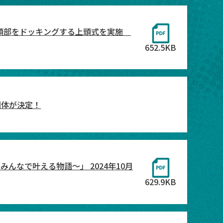
披露目 頭部をドッキングする上頭式を実施
652.5KB
団体が決定！
4 ～みんなで叶える物語～」 2024年10月
629.9KB