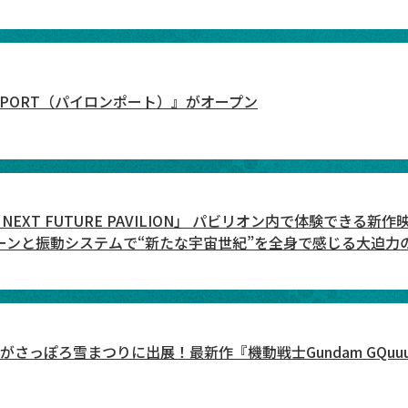
 PORT（パイロンポート）』がオープン
XT FUTURE PAVILION」 パビリオン内で体験できる新作映像『GU
スクリーンと振動システムで“新たな宇宙世紀”を全身で感じる大迫力
っぽろ雪まつりに出展！最新作『機動戦士Gundam GQuuuuuuX