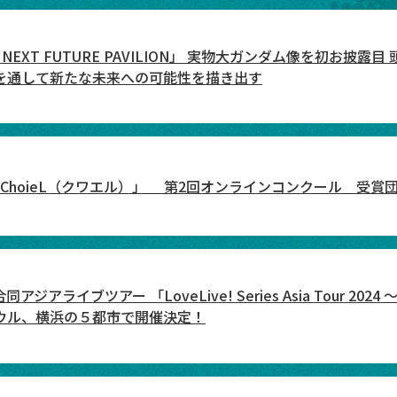
 NEXT FUTURE PAVILION」 実物大ガンダム像を初お
を通して新たな未来への可能性を描き出す
ChoieL（クワエル）」 第2回オンラインコンクール 受賞
ライブツアー 「LoveLive! Series Asia Tour 202
ウル、横浜の５都市で開催決定！