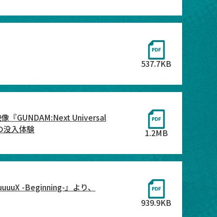
537.7KB
NDAM:Next Universal
の没入体験
1.2MB
 -Beginning-』より、
939.9KB