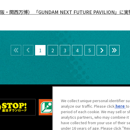
阪・関西万博） 「GUNDAM NEXT FUTURE PAVILIO
番最初のページへ
前のページへ
次のページへ
一番最後のペー
1
2
3
4
5
We collect unique personal identifier s
analyze our traffic. Please click
here
to
period of each cookie. We may sell or s
analytics partners, who may combine it 
have collected from your use of their s
under 16 years of age. Please click “Reje