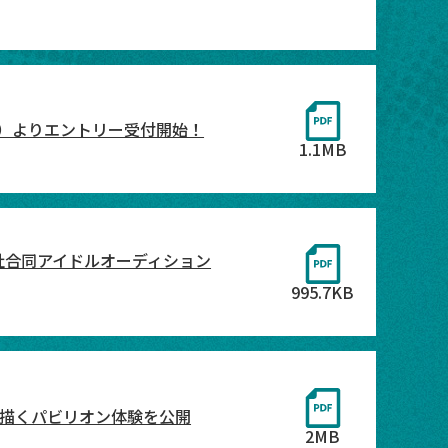
（火）よりエントリー受付開始！
1.1MB
社合同アイドルオーディション
995.7KB
能性を描くパビリオン体験を公開
2MB