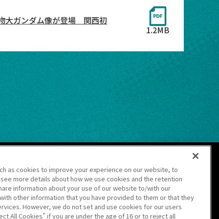
N」に実物大ガンダム像が登場 関西初
1.2MB
ジへ
uch as cookies to improve your experience on our website, to
 see more details about how we use cookies and the retention
hare information about your use of our website to/with our
with other information that you have provided to them or that they
ervices. However, we do not set and use cookies for our users
ct All Cookies” if you are under the age of 16 or to reject all