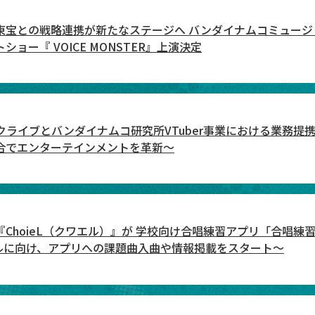
東宝との戦略連携が新たなステージへ バンダイナムコミュー
ョー『 VOICE MONSTER』上演決定
ライブとバンダイナムコ研究所VTuber事業における業務提
合でエンターテインメントを革新〜
hoieL（クワエル）』が 学校向け合唱練習アプリ「合唱練習 
ールに向け、アプリへの課題曲入曲や情報掲載をスタート～