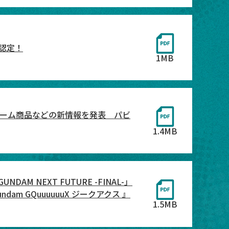
ナ認定！
1MB
ニフォーム商品などの新情報を発表 パビ
1.4MB
NEXT FUTURE -FINAL-」
dam GQuuuuuuX ジークアクス 』
1.5MB