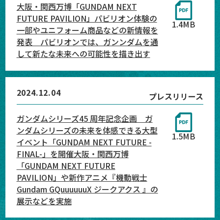
大阪・関西万博「GUNDAM NEXT
FUTURE PAVILION」パビリオン体験の
1.4MB
一部やユニフォーム商品などの新情報を
発表 パビリオンでは、ガンンダムを通
して新たな未来への可能性を描き出す
2024.12.04
プレスリリース
ガンダムシリーズ45 周年記念企画 ガ
ンダムシリーズの未来を体感できる大型
1.5MB
イベント「GUNDAM NEXT FUTURE -
FINAL-」を開催大阪・関西万博
「GUNDAM NEXT FUTURE
PAVILION」や新作アニメ『機動戦士
Gundam GQuuuuuuX ジークアクス 』の
展示などを実施