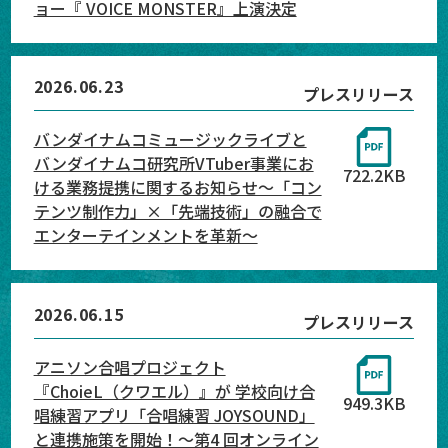
ョー『 VOICE MONSTER』上演決定
2026.06.23
プレスリリース
バンダイナムコミュージックライブと
バンダイナムコ研究所VTuber事業にお
722.2KB
ける業務提携に関するお知らせ〜「コン
テンツ制作力」×「先端技術」の融合で
エンターテインメントを革新〜
2026.06.15
プレスリリース
アニソン合唱プロジェクト
『ChoieL（クワエル）』が 学校向け合
949.3KB
唱練習アプリ「合唱練習 JOYSOUND」
と連携施策を開始！～第4 回オンライン