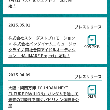
始！
2025.05.01
プレスリリース
株式会社スターダストプロモーション
× 株式会社バンダイナムコミュージッ
995.7KB
クライブ 両社合同アイドルオーディシ
ョン「HAJIMARE Project」始動！
2025.04.09
プレスリリース
大阪・関西万博「GUNDAM NEXT
FUTURE PAVILION」ガンダムを通して
2MB
未来の可能性を描くパビリオン体験を公
開