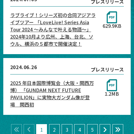
プレスリリース
ラブライブ！シリーズ初の合同アジアラ
イブツアー 「LoveLive! Series Asia
629.9KB
Tour 2024 ～みんなで叶える物語～」
2024年10月より広州、上海、台北、ソ
ウル、横浜の５都市で開催決定！
2024.06.26
プレスリリース
2025 年日本国際博覧会（大阪・関西万
博） 「GUNDAM NEXT FUTURE
1.2MB
PAVILION」に実物大ガンダム像が登
場 関西初
番最初のページへ
前のページへ
次のページへ
一番最後のペー
1
2
3
4
5