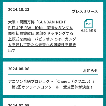
2024.10.23
プレスリリース
大阪・関西万博「GUNDAM NEXT
FUTURE PAVILION」 実物大ガンダム
652.5KB
像を初お披露目 頭部をドッキングする
上頭式を実施 パビリオンでは、ガンダ
ムを通して新たな未来への可能性を描き
出す
2024.08.08
お知らせ
アニソン合唱プロジェクト「ChoieL（クワエル）」
第2回オンラインコンクール 受賞団体が決定！
2024.07.05