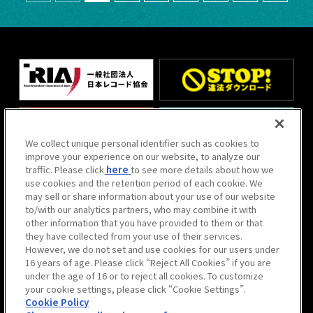
We collect unique personal identifier such as cookies to
improve your experience on our website, to analyze our
traffic. Please click
here
to see more details about how we
use cookies and the retention period of each cookie. We
may sell or share information about your use of our website
to/with our analytics partners, who may combine it with
other information that you have provided to them or that
サイト利用について
they have collected from your use of their services.
プライバシーポリシー
However, we do not set and use cookies for our users under
16 years of age. Please click “Reject All Cookies” if you are
ウェブアクセシビリティ方針と
under the age of 16 or to reject all cookies. To customize
検証結果
your cookie settings, please click “Cookie Settings”.
Cookie Policy
警備業法第6条に関わる