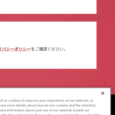
イバシーポリシー
をご確認ください。
uch as cookies to improve your experience on our website, to
 see more details about how we use cookies and the retention
hare information about your use of our website to/with our
with other information that you have provided to them or that they