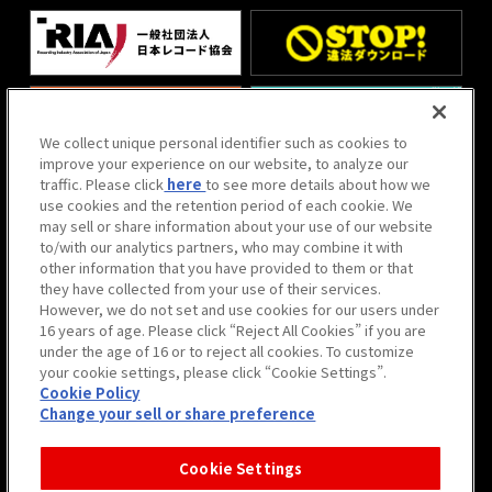
We collect unique personal identifier such as cookies to
improve your experience on our website, to analyze our
traffic. Please click
here
to see more details about how we
use cookies and the retention period of each cookie. We
may sell or share information about your use of our website
to/with our analytics partners, who may combine it with
other information that you have provided to them or that
サイト利用について
they have collected from your use of their services.
プライバシーポリシー
However, we do not set and use cookies for our users under
16 years of age. Please click “Reject All Cookies” if you are
ウェブアクセシビリティ方針と
under the age of 16 or to reject all cookies. To customize
検証結果
your cookie settings, please click “Cookie Settings”.
Cookie Policy
警備業法第6条に関わる
Change your sell or share preference
標識の掲示
Cookie Settings
Cookie Settings